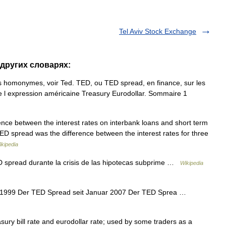
Tel Aviv Stock Exchange
 других словарях:
es homonymes, voir Ted. TED, ou TED spread, en finance, sur les
 de l expression américaine Treasury Eurodollar. Sommaire 1
nce between the interest rates on interbank loans and short term
e TED spread was the difference between the interest rates for three
ikipedia
D spread durante la crisis de las hipotecas subprime …
Wikipedia
 1999 Der TED Spread seit Januar 2007 Der TED Sprea …
ry bill rate and eurodollar rate; used by some traders as a