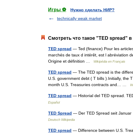
Игры ⚽
Нужно сделать НИР?
technically weak market
Смотреть что такое "TED spread" в
TED spread
— Ted (finance) Pour les articl
marchés de taux d intérêt, est l abréviation
Origine et définition …
Wikipédia en Français
TED spread
— The TED spread is the differe
U.S. government debt ( T bills ).Initially, th
month U.S. Treasuries contracts and… …
W
TED spread
— Historial del TED spread. TE
Español
TED Spread
— Der TED Spread seit Januar
Deutsch Wikipedia
TED spread
— Difference between U.S. Treasu