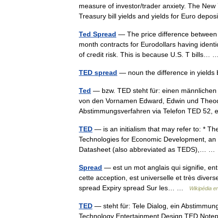
measure of investor/trader anxiety. The New
Treasury bill yields and yields for Euro de
Ted Spread
— The price difference between t
month contracts for Eurodollars having ident
of credit risk. This is because U.S. T bills
TED spread
— noun the difference in yield
Ted
— bzw. TED steht für: einen männlichen 
von den Vornamen Edward, Edwin und Theodo
Abstimmungsverfahren via Telefon TED 52,
TED
— is an initialism that may refer to: * 
Technologies for Economic Development, an N
Datasheet (also abbreviated as TEDS),… 
Spread
— est un mot anglais qui signifie, ent
cette acception, est universelle et très dive
spread Expiry spread Sur les… …
Wikipédia e
TED
— steht für: Tele Dialog, ein Abstimmun
Technology Entertainment Design TED Notepa