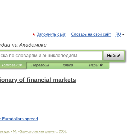
Запомнить сайт
Словарь на свой сайт
RU
едии на Академике
Найти!
Толкования
Переводы
Книги
Игры ⚽
onary of financial markets
r
Eurodollars
spread
оварь
. -
М
.
:
«
Экономическая
школа
».
.
2006
.