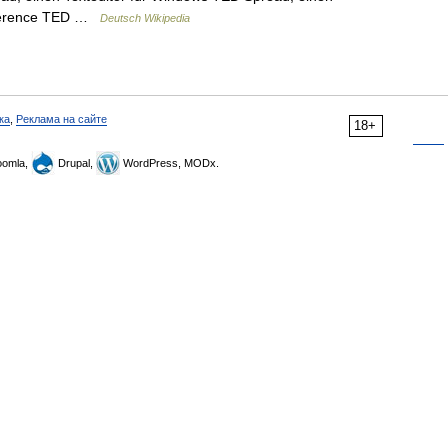
Difference TED …
Deutsch Wikipedia
ка
,
Реклама на сайте
18+
omla,
Drupal,
WordPress, MODx.