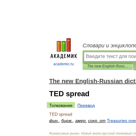
Словари и энциклоп
academic.ru
The new English-Russian dictionary of financial markets
The new English-Russian dicti
TED spread
Толкование
Перевод
TED
spread
фин
.
,
бирж
.
,
амер
.
сокр
.
от
Treasuries
ove
Финансовые
рынки
.
Новый
англо
-
русский
толковый
сл