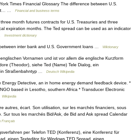
 York Times Financial Glossary The difference between U.S.
posit… …
Financial and business terms
hree month futures contracts for U.S. Treasuries and three
ical expiration months. The Ted spread can be used as an indicator
… …
Investment dictionary
s between inter bank and U.S. Government loans …
Wiktionary
englischen Vornamen und ist vor allem die englische Kurzform
re (Theodor), siehe Ted (Name) Tele Dialog, ein
 ein Straßenbahntyp …
Deutsch Wikipedia
The Energy Detective, an in home energy demand feedback device. *
GO based in Lesotho, southern Africa * Transducer Electronic
…
Wikipedia
re autres, écart. Son utilisation, sur les marchés financiers, sous
rse. Sur tous les marchés Bid/Ask, de Bid and Ask spread Calendar
n Français
gsverfahren per Telefon TED (Konferenz), eine Konferenz für
d, einen Texteditor für Windows TED Spread, einen